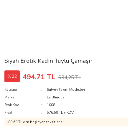
Siyah Erotik Kadın Tüylü Çamaşır
494,71 TL
%22
634,25 TL
Kategori
Sutyen Takım Modelleri
Marka
La Blinque
Stok Kodu
1008
Fiyat
576,59 TL + KDV
180,69 TL den başlayan taksitlerle!!