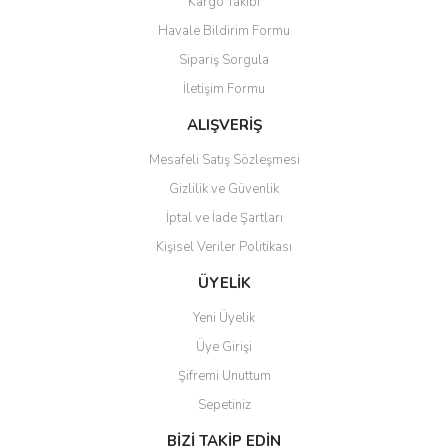
Kargo Takibi
Ürün resmi kalitesiz, bozuk veya görüntülenemiyor.
Havale Bildirim Formu
Ürün açıklamasında eksik bilgiler bulunuyor.
Sipariş Sorgula
Ürün bilgilerinde hatalar bulunuyor.
İletişim Formu
Ürün fiyatı diğer sitelerden daha pahalı.
Bu ürüne benzer farklı alternatifler olmalı.
ALIŞVERİŞ
Mesafeli Satış Sözleşmesi
Gizlilik ve Güvenlik
İptal ve İade Şartları
Kişisel Veriler Politikası
Gönder
ÜYELİK
Yeni Üyelik
Üye Girişi
Şifremi Unuttum
Sepetiniz
BİZİ TAKİP EDİN