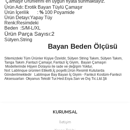
Çamaşır
Ürünlerini
en uygun fiyata sunmaktayız.
Ürün Adı:
Erotik Bayan Tüylü Çamaşır
Ürün
İçerilik
:
%
100 Poyamide
Ürün Detayı:Yapay Tüy
Renk:Resimdeki
Beden :S/M-L/XL
Ürün Parça Sayısı:2
Sütyen.String
Bayan Beden Ölçüsü
Sitemizdeki Tüm Ürünler Kişiye Özeldir, Sütyen String Takım, Sütyen Takım,
Tanga Takım ,Fantazi Çamaşır, Fantazi İç Giyim, Bayan Çamaşırı
Modellerinde Hijyen Dolayısı ile iade ve değişim Yoktur,
Not: Lablinque ürünleri Etiketli,İç poşetli,Ürün Resimli Kutularda
Gönderilmektedir
Lablinque Bay Bayan
İ
ç
Giyim - Fantezi Kost
ü
m-Fantezi
Aksesuarlar
ı
Okyanus Tekstil Tur.Hed.Esya.San ve D
ış
Tic.Ltd.
Ş
ti
Bu ürünün fiyat bilgisi, resim, ürün açıklamalarında ve diğer
konularda yetersiz gördüğünüz noktaları öneri formunu kullanarak
Bu ürüne ilk yorumu siz yapın!
KURUMSAL
tarafımıza iletebilirsiniz.
Görüş ve önerileriniz için teşekkür ederiz.
İletişim
Yorum Yaz