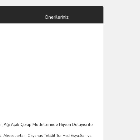
Önerileriniz
Modellerinde Hijyen Dolayısı ile
bı, Ağı Açık Çorap
zi Aksesuarlar
ı
Okyanus Tekstil Tur.Hed.Esya.San ve