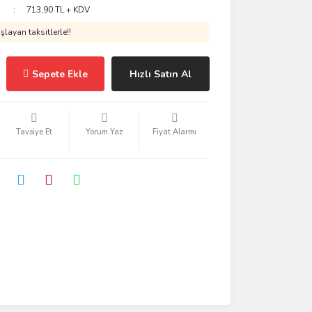
713,90 TL + KDV
layan taksitlerle!!
Sepete Ekle
Hızlı Satın Al
Tavsiye Et
Yorum Yaz
Fiyat Alarmı