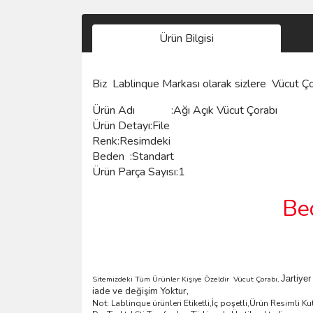
Ürün Bilgisi
Biz
Lablinque Markası
olarak sizlere
Vücut Ço
Ürün Adı :Ağı Açık Vücut
Çorabı
Ürün Detayı:File
Renk:Resimdeki
Beden :Standart
Ürün Parça Sayısı:1
Be
Jartiye
Sitemizdeki Tüm Ürünler Kişiye Özeldir Vücut Çorabı,
iade ve değişim Yoktur,
Not: Lablinque ürünleri Etiketli,İç poşetli,Ürün Resimli 