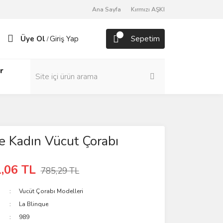
Ana Sayfa
Kırmızı AŞKI
Üye Ol
Giriş Yap
Sepetim
/
r
le Kadın Vücut Çorabı
,06 TL
785,29 TL
Vucüt Çorabı Modelleri
La Blinque
989