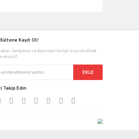
ımıza iletebilirsiniz.
Bültene Kayıt Ol!
satları, kampanya ve duyuruları ile ilgili e-posta almak
er misiniz?
EKLE
zi Takip Edin