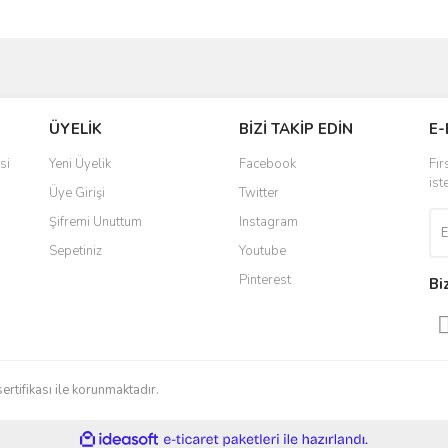
ve diğer konularda yetersiz gördüğünüz noktaları öneri formunu kullanarak taraf
Bu ürüne ilk yorumu siz yapın!
ÜYELİK
BİZİ TAKİP EDİN
E-
r.
Yorum Yaz
si
Yeni Üyelik
Facebook
Fır
ist
Üye Girişi
Twitter
Şifremi Unuttum
Instagram
Sepetiniz
Youtube
Pinterest
Bi
Gönder
sertifikası ile korunmaktadır.
ile
ideasoft
e-