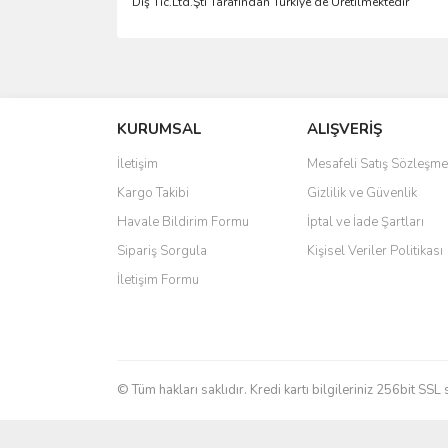
D
ış
Tic.Ltd.
Ş
ti Taraf
ı
ndan T
ü
rkiye de
Ü
retilmektedir
Bu ürünün fiyat bilgisi, resim, ürün açıklamalarında 
Görüş ve önerileriniz için teşekkür ederiz.
KURUMSAL
ALIŞVERİŞ
Ürün resmi kalitesiz, bozuk veya görüntülenemiyo
Ürün açıklamasında eksik bilgiler bulunuyor.
İletişim
Mesafeli Satış Sözleşme
Ürün bilgilerinde hatalar bulunuyor.
Kargo Takibi
Gizlilik ve Güvenlik
Ürün fiyatı diğer sitelerden daha pahalı.
Havale Bildirim Formu
İptal ve İade Şartları
Bu ürüne benzer farklı alternatifler olmalı.
Sipariş Sorgula
Kişisel Veriler Politikası
İletişim Formu
© Tüm hakları saklıdır. Kredi kartı bilgileriniz 256bit SSL 