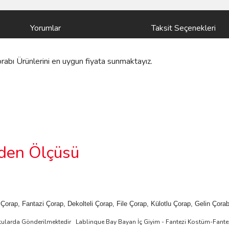
Yorumlar
Taksit Seçenekleri
rabı Ürünlerini
en uygun fiyata sunmaktayız.
den Ölçüsü
r Çorap, Fantazi Çorap, Dekolteli Çorap, File Çorap, Külotlu Çorap, Gelin Çora
Kutularda Gönderilmektedir
Lablinque Bay Bayan
İ
ç
Giyim - Fantezi Kost
ü
m-Fante