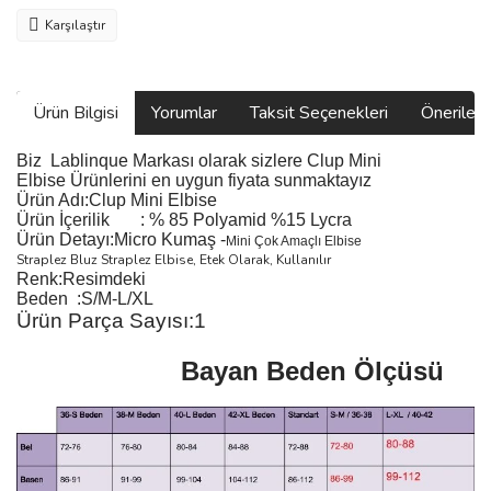
Karşılaştır
Ürün Bilgisi
Yorumlar
Taksit Seçenekleri
Önerilerin
Biz
Lablinque Markası
olarak sizlere Clup Mini
Elbise
Ürünlerini
en uygun fiyata sunmaktayız
Ürün Adı:
Clup Mini Elbise
Ürün
İ
çerilik
:
% 85 Polyamid %15 Lycra
Ürün Detayı:Micro Kumaş -
Mini Çok Amaçlı Elbise
Straplez Bluz Straplez Elbise, Etek Olarak, Kullanılır
Renk:Resimdeki
Beden :S/M-L/XL
Ürün Parça Sayısı:1
Bayan Beden Ölçüsü