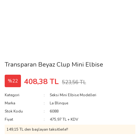
Transparan Beyaz Clup Mini Elbise
408,38 TL
%22
523,56 TL
Kategori
Seksi Mini Elbise Modelleri
Marka
La Blinque
Stok Kodu
6088
Fiyat
475,97 TL + KDV
149,15 TL den başlayan taksitlerle!!