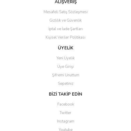
Bu ürüne benzer farklı alternatifler olmalı.
ALIŞVERİŞ
Mesafeli Satış Sözleşmesi
Gizlilik ve Güvenlik
İptal ve İade Şartları
Kişisel Veriler Politikası
Gönder
ÜYELİK
Yeni Üyelik
Üye Girişi
Şifremi Unuttum
Sepetiniz
BİZİ TAKİP EDİN
Facebook
Twitter
Instagram
Youtube