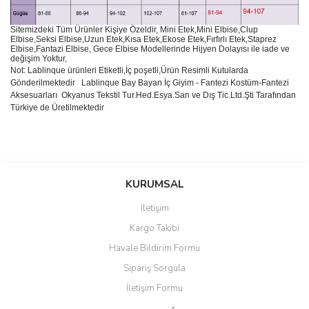
Sitemizdeki Tüm Ürünler Kişiye Özeldir, Mini Etek,Mini Elbise,Clup
Elbise,Seksi Elbise,Uzun Etek,Kısa Etek,Ekose Etek,Fırfırlı Etek,Staprez
Elbise,Fantazi Elbise, Gece Elbise Modellerinde Hijyen Dolayısı ile iade ve
değişim Yoktur,
Not: Lablinque ürünleri Etiketli,İç poşetli,Ürün Resimli Kutularda
Gönderilmektedir
Lablinque Bay Bayan
İ
ç
Giyim - Fantezi Kost
ü
m-Fantezi
Aksesuarlar
ı
Okyanus Tekstil Tur.Hed.Esya.San ve D
ış
Tic.Ltd.
Ş
ti Taraf
ı
ndan
T
ü
rkiye de
Ü
retilmektedir
Bu ürünün fiyat bilgisi, resim, ürün açıklamalarında ve diğer
konularda yetersiz gördüğünüz noktaları öneri formunu kullanarak
Bu ürüne ilk yorumu siz yapın!
KURUMSAL
tarafımıza iletebilirsiniz.
Görüş ve önerileriniz için teşekkür ederiz.
İletişim
Yorum Yaz
Kargo Takibi
Ürün resmi kalitesiz, bozuk veya görüntülenemiyor.
Havale Bildirim Formu
Ürün açıklamasında eksik bilgiler bulunuyor.
Sipariş Sorgula
Ürün bilgilerinde hatalar bulunuyor.
İletişim Formu
Ürün fiyatı diğer sitelerden daha pahalı.