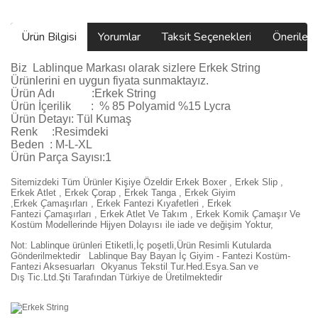
Ürün Bilgisi
Yorumlar
Taksit Seçenekleri
Önerilerin
Biz
Lablinque Markası
olarak sizlere
Erkek String
Ürünlerini
en uygun fiyata sunmaktayız.
Ürün Adı :
Erkek String
Ürün
İçerilik
:
% 85 Polyamid %15 Lycra
Ürün Detayı: Tül Kumaş
Renk :Resimdeki
Beden :
M-L-XL
Ürün Parça Sayısı:1
Sitemizdeki Tüm Ürünler Kişiye Özeldir Erkek Boxer , Erkek Slip ,
Erkek Atlet , Erkek
Ç
orap , Erkek Tanga , Erkek Giyim
,
Erkek
Ç
ama
şı
rlar
ı ,
Erkek Fantezi K
ı
yafetleri
,
Erkek
Fantezi
Ç
ama
şı
rlar
ı ,
Erkek Atlet Ve Tak
ı
m
,
Erkek Komik
Ç
ama
şı
r Ve
Kostüm
Modellerinde Hijyen Dolayısı ile iade ve değişim Yoktur,
Not: Lablinque ürünleri Etiketli,İç poşetli,Ürün Resimli Kutularda
Gönderilmektedir
Lablinque Bay Bayan
İ
ç
Giyim - Fantezi Kost
ü
m-
Fantezi Aksesuarlar
ı
Okyanus Tekstil Tur.Hed.Esya.San ve
D
ış
Tic.Ltd.
Ş
ti Taraf
ı
ndan T
ü
rkiye de
Ü
retilmektedir