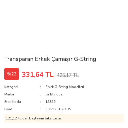
Transparan Erkek Çamaşır G-String
331,64 TL
%22
425,17 TL
Kategori
Erkek G-String Modelleri
Marka
La Blinque
Stok Kodu
15356
Fiyat
386,52 TL + KDV
121,12 TL den başlayan taksitlerle!!