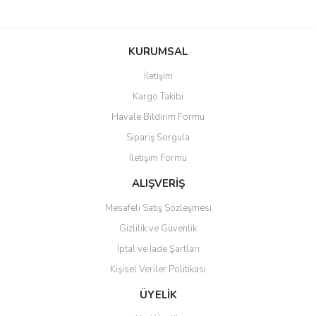
Bu ürünün fiyat bilgisi, resim, ürün açıklamalarında ve diğer
konularda yetersiz gördüğünüz noktaları öneri formunu kullanarak
Bu ürüne ilk yorumu siz yapın!
KURUMSAL
tarafımıza iletebilirsiniz.
Görüş ve önerileriniz için teşekkür ederiz.
İletişim
Yorum Yaz
Kargo Takibi
Ürün resmi kalitesiz, bozuk veya görüntülenemiyor.
Havale Bildirim Formu
Ürün açıklamasında eksik bilgiler bulunuyor.
Sipariş Sorgula
Ürün bilgilerinde hatalar bulunuyor.
İletişim Formu
Ürün fiyatı diğer sitelerden daha pahalı.
Bu ürüne benzer farklı alternatifler olmalı.
ALIŞVERİŞ
Mesafeli Satış Sözleşmesi
Gizlilik ve Güvenlik
İptal ve İade Şartları
Kişisel Veriler Politikası
Gönder
ÜYELİK