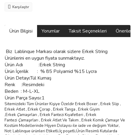
Karşılaştır
Ürün Bilgisi
Yorumlar
Taksit Seçenekleri
Önerilerin
Biz
Lablinque Markası
olarak sizlere
Erkek String
Ürünlerini
en uygun fiyata sunmaktayız.
Ürün Adı :
Erkek String
Ürün
İçerilik
:
% 85 Polyamid %15 Lycra
Ürün Detayı:Tül Kumaş
Renk :Resimdeki
Beden :
M-L-XL
Ürün Parça Sayısı:1
Sitemizdeki Tüm Ürünler Kişiye Özeldir Erkek Boxer , Erkek Slip ,
Erkek Atlet , Erkek
Ç
orap , Erkek Tanga , Erkek Giyim
,
Erkek
Ç
ama
şı
rlar
ı ,
Erkek Fantezi K
ı
yafetleri
,
Erkek
Fantezi
Ç
ama
şı
rlar
ı ,
Erkek Atlet Ve Tak
ı
m
,
Erkek Komik
Ç
ama
şı
r Ve
Kostüm
Modellerinde Hijyen Dolayısı ile iade ve değişim Yoktur,
Not: Lablinque ürünleri Etiketli,İç poşetli,Ürün Resimli Kutularda