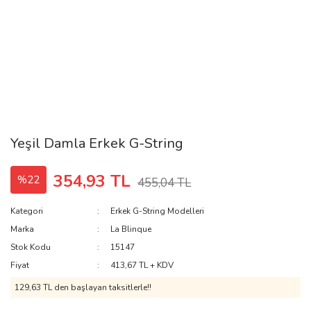
Yeşil Damla Erkek G-String
354,93 TL
%22
455,04 TL
Kategori
Erkek G-String Modelleri
Marka
La Blinque
Stok Kodu
15147
Fiyat
413,67 TL + KDV
129,63 TL den başlayan taksitlerle!!