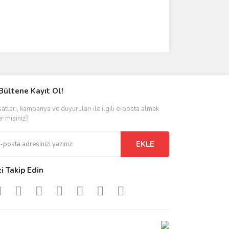
Bültene Kayıt Ol!
satları, kampanya ve duyuruları ile ilgili e-posta almak
er misiniz?
EKLE
zi Takip Edin