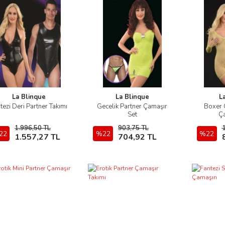
La Blinque
La Blinque
L
tezi Deri Partner Takımı
Gecelik Partner Çamaşır
Boxer 
İncele
İncele
Set
Ça
1.996,50 TL
903,75 TL
22
Sepete Ekle
%22
Sepete Ekle
%22
1.557,27 TL
704,92 TL