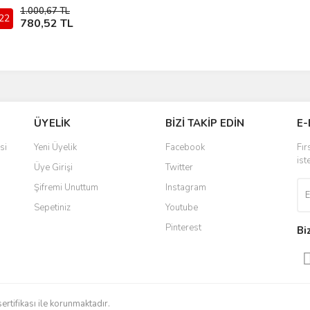
1.000,67 TL
22
Sepete Ekle
780,52 TL
ÜYELİK
BİZİ TAKİP EDİN
E-
si
Yeni Üyelik
Facebook
Fır
ist
Üye Girişi
Twitter
Şifremi Unuttum
Instagram
Sepetiniz
Youtube
Pinterest
Bi
sertifikası ile korunmaktadır.