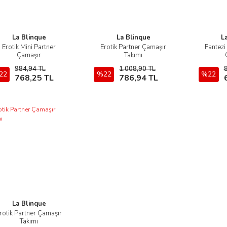
La Blinque
La Blinque
L
Erotik Mini Partner
Erotik Partner Çamaşır
Fantezi
İncele
İncele
Çamaşır
Takımı
984,94 TL
1.008,90 TL
22
Sepete Ekle
%22
Sepete Ekle
%22
768,25 TL
786,94 TL
La Blinque
rotik Partner Çamaşır
İncele
Takımı