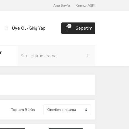
Ana Sayfa
Kırmızı AŞKI
0
Üye Ol
Giriş Yap
Sepetim
/
r
Toplam 9 ürün