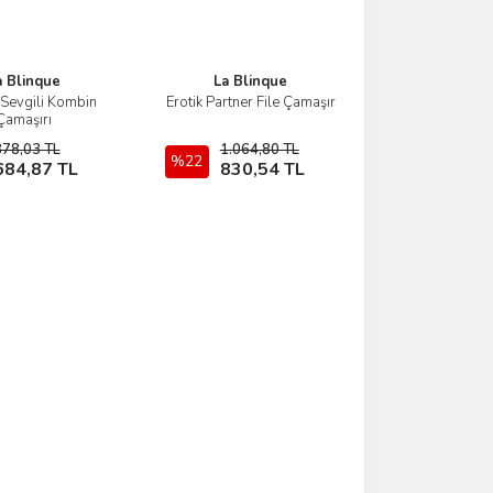
a Blinque
La Blinque
 Sevgili Kombin
Erotik Partner File Çamaşır
İncele
İncele
Çamaşırı
878,03 TL
1.064,80 TL
Sepete Ekle
%22
Sepete Ekle
684,87 TL
830,54 TL