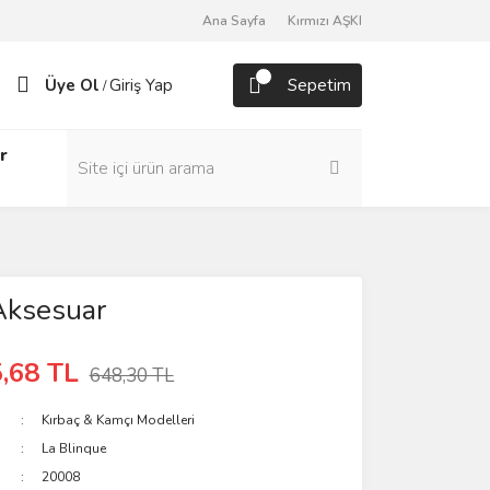
Ana Sayfa
Kırmızı AŞKI
Üye Ol
Giriş Yap
Sepetim
/
r
Aksesuar
,68 TL
648,30 TL
Kırbaç & Kamçı Modelleri
La Blinque
20008