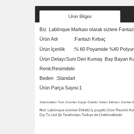
Ürün Bilgisi
Biz
Lablinque Markası
olarak sizlere
Fantaz
Ürün Adı :
Fantazi Kırbaç
Ürün
İçerilik
:
%
60 Poyamide %40 Polyur
Ürün Detayı:Suni Deri Kumaş Bay Bayan K
Renk:Resimdeki
Beden :Standart
Ürün Parça Sayısı:1
Sitemizdeki Tüm Ürünler Kişiye Özeldir Saten Eldiven, Dantel Eld
Not: Lablinque ürünleri Etiketli,İç poşetli,Ürün Resimli 
D
ış
Tic.Ltd.
Ş
ti Taraf
ı
ndan T
ü
rkiye de
Ü
retilmektedir