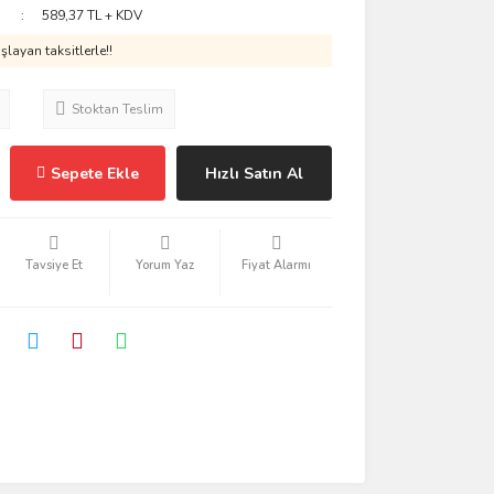
589,37 TL + KDV
layan taksitlerle!!
Stoktan Teslim
Sepete Ekle
Hızlı Satın Al
Tavsiye Et
Yorum Yaz
Fiyat Alarmı