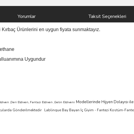
Yorumlar
Taksit Seçenekleri
i
Kırbaç
Ürünlerini
en uygun fiyata sunmaktayız.
ethane
ulluanımına Uygundur
Modellerinde Hijyen Dolayısı ile
iven ,Deri Eldiven, Fantazi Eldiven ,Gelin Eldiveni
Kutularda Gönderilmektedir
Lablinque Bay Bayan
İ
ç
Giyim - Fantezi Kost
ü
m-Fante