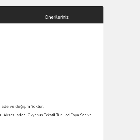
Önerileriniz
 iade ve değişim Yoktur,
zi Aksesuarlar
ı
Okyanus Tekstil Tur.Hed.Esya.San ve