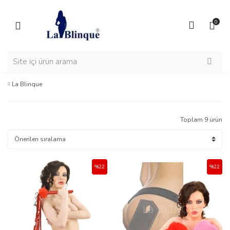
0
La Blinque
Toplam 9 ürün
%22
%22