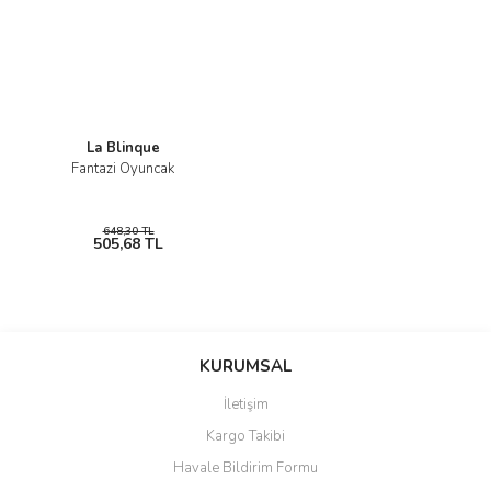
La Blinque
Fantazi Oyuncak
648,30 TL
505,68 TL
KURUMSAL
İletişim
Kargo Takibi
Havale Bildirim Formu