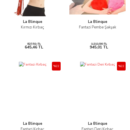
La Blinque
La Blinque
Kırmızı Kırbaç
Fantazi Pembe Şakşak
827,51 TL
1.211,56 TL
645,46 TL
945,01 TL
%22
%22
La Blinque
La Blinque
Fantazi Kırbaç
Fantazi Deri Kırbaç