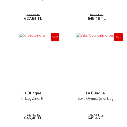
804,67 TL
827,51 TL
627,64 TL
645,46 TL
%22
%22
La Blinque
La Blinque
Kırbaç Zincirli
Seks Oyuncağı Kırbaç
827,51 TL
827,51 TL
645,46 TL
645,46 TL