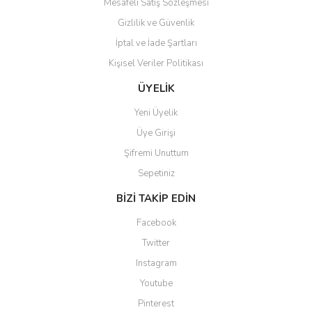
Mesafeli Satış Sözleşmesi
Gizlilik ve Güvenlik
İptal ve İade Şartları
Kişisel Veriler Politikası
Gönder
ÜYELİK
Yeni Üyelik
Üye Girişi
Şifremi Unuttum
Sepetiniz
BİZİ TAKİP EDİN
Facebook
Twitter
Instagram
Youtube
Pinterest