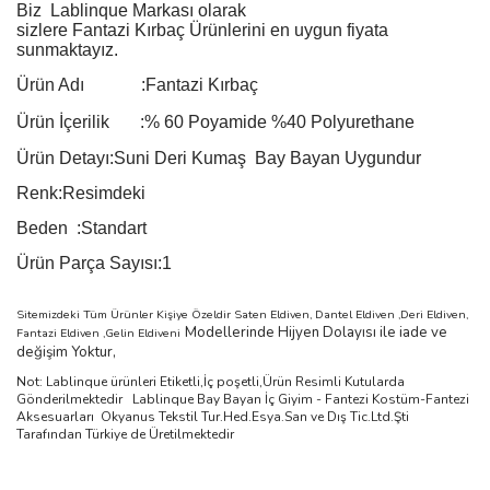
Biz
Lablinque Markası
olarak
sizlere
Fantazi
Kırbaç
Ürünlerini
en uygun fiyata
sunmaktayız.
Ürün Adı :
Fantazi Kırbaç
Ürün
İçerilik
:
%
60 Poyamide %40 Polyurethane
Ürün Detayı:Suni Deri Kumaş Bay Bayan Uygundur
Renk:Resimdeki
Beden :Standart
Ürün Parça Sayısı:1
Sitemizdeki Tüm Ürünler Kişiye Özeldir Saten Eldiven, Dantel Eldiven ,Deri Eldiven,
Modellerinde Hijyen Dolayısı ile iade ve
Fantazi Eldiven ,Gelin Eldiveni
değişim Yoktur,
Not: Lablinque ürünleri Etiketli,İç poşetli,Ürün Resimli Kutularda
Gönderilmektedir
Lablinque Bay Bayan
İ
ç
Giyim - Fantezi Kost
ü
m-Fantezi
Aksesuarlar
ı
Okyanus Tekstil Tur.Hed.Esya.San ve D
ış
Tic.Ltd.
Ş
ti
Taraf
ı
ndan T
ü
rkiye de
Ü
retilmektedir