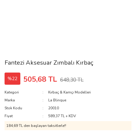
Fantezi Aksesuar Zımbalı Kırbaç
505,68 TL
%22
648,30 TL
Kategori
Kırbaç & Kamçı Modelleri
Marka
La Blinque
Stok Kodu
20010
Fiyat
589,37 TL + KDV
184,69 TL den başlayan taksitlerle!!