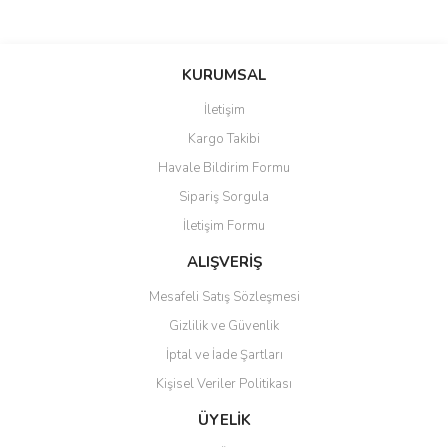
Bu ürünün fiyat bilgisi, resim, ürün açıklamalarında ve diğer
konularda yetersiz gördüğünüz noktaları öneri formunu kullanarak
Bu ürüne ilk yorumu siz yapın!
KURUMSAL
tarafımıza iletebilirsiniz.
Görüş ve önerileriniz için teşekkür ederiz.
İletişim
Yorum Yaz
Kargo Takibi
Ürün resmi kalitesiz, bozuk veya görüntülenemiyor.
Havale Bildirim Formu
Ürün açıklamasında eksik bilgiler bulunuyor.
Sipariş Sorgula
Ürün bilgilerinde hatalar bulunuyor.
İletişim Formu
Ürün fiyatı diğer sitelerden daha pahalı.
Bu ürüne benzer farklı alternatifler olmalı.
ALIŞVERİŞ
Mesafeli Satış Sözleşmesi
Gizlilik ve Güvenlik
İptal ve İade Şartları
Kişisel Veriler Politikası
Gönder
ÜYELİK